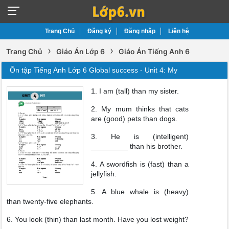
Trang Chủ
Đăng ký
Đăng nhập
Liên hệ
›
›
Trang Chủ
Giáo Án Lớp 6
Giáo Án Tiếng Anh 6
Ôn tập Tiếng Anh Lớp 6 Global success - Unit 4: My
1. I am (tall) than my sister.
2. My mum thinks that cats
are (good) pets than dogs.
3. He is (intelligent)
_________ than his brother.
4. A swordfish is (fast) than a
jellyfish.
5. A blue whale is (heavy)
than twenty-five elephants.
6. You look (thin) than last month. Have you lost weight?