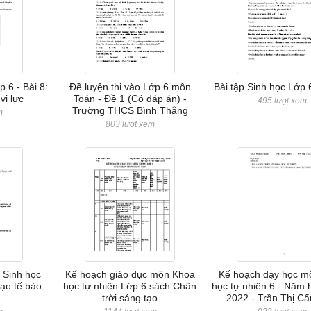
p 6 - Bài 8:
Đề luyện thi vào Lớp 6 môn
Bài tập Sinh học Lớp 6
vị lực
Toán - Đề 1 (Có đáp án) -
495 lượt xem
Trường THCS Bình Thắng
m
803 lượt xem
m Sinh học
Kế hoạch giáo dục môn Khoa
Kế hoạch dạy học m
tạo tế bào
học tự nhiên Lớp 6 sách Chân
học tự nhiên 6 - Năm 
trời sáng tạo
2022 - Trần Thị C