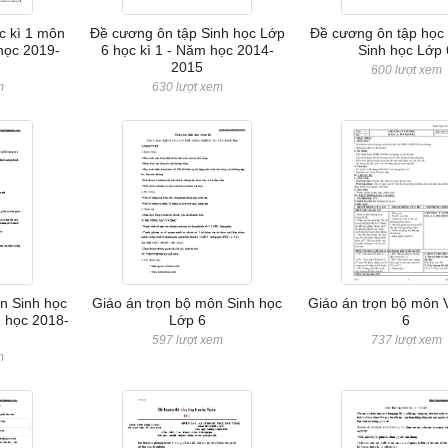
c kì 1 môn
Đề cương ôn tập Sinh học Lớp
Đề cương ôn tập học 
học 2019-
6 học kì 1 - Năm học 2014-
Sinh học Lớp 
2015
600 lượt xem
m
630 lượt xem
n Sinh học
Giáo án trọn bộ môn Sinh học
Giáo án trọn bộ môn V
m học 2018-
Lớp 6
6
597 lượt xem
737 lượt xem
m