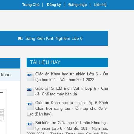
Trang Chủ
Đăng ký
Đăng nhập
Liên hệ
Sáng Kiến Kinh Nghiệm Lớp 6
TÀI LIỆU HAY
Giáo án Khoa học tự nhiên Lớp 6 - Ôn
 khảo.
tập học kì 1 - Năm học 2021-2022
Giáo án STEM môn Vật lí Lớp 6 - Chủ
đề: Chế tạo máy bắn đá
Giáo án Khoa học tự nhiên Lớp 6 Sách
Chân trời sáng tạo - Ôn tập chủ đề 9:
Lực (Bản hay)
Bài kiểm tra Giữa học kì I môn Khoa học
tự nhiên Lớp 6 - Mã đề: 101 - Năm học