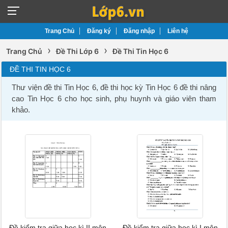
Trang Chủ
Đăng ký
Đăng nhập
Liên hệ
›
›
Trang Chủ
Đề Thi Lớp 6
Đề Thi Tin Học 6
ĐỀ THI TIN HỌC 6
Thư viện đề thi Tin Học 6, đề thi học kỳ Tin Học 6 đề thi nâng
cao Tin Học 6 cho học sinh, phụ huynh và giáo viên tham
khảo.
Đề kiểm tra giữa học kì II môn
Đề kiểm tra giữa học kì I môn