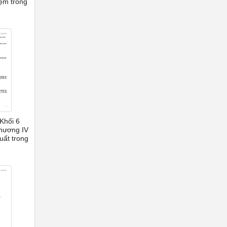
iệm trong
 Khối 6
hương IV
uất trong