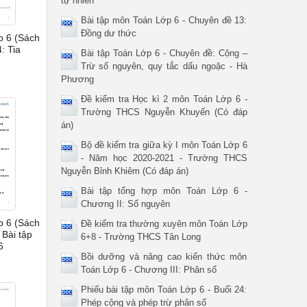
tự nhiên
Bài tập môn Toán Lớp 6 - Chuyên đề 13:
Đồng dư thức
p 6 (Sách
: Tia
Bài tập Toán Lớp 6 - Chuyên đề: Cộng –
Trừ số nguyên, quy tắc dấu ngoặc - Hà
Phương
Đề kiểm tra Học kì 2 môn Toán Lớp 6 -
Trường THCS Nguyễn Khuyến (Có đáp
án)
Bộ đề kiểm tra giữa kỳ I môn Toán Lớp 6
- Năm học 2020-2021 - Trường THCS
Nguyễn Bỉnh Khiêm (Có đáp án)
Bài tập tổng hợp môn Toán Lớp 6 -
Chương II: Số nguyên
p 6 (Sách
Đề kiểm tra thường xuyên môn Toán Lớp
 Bài tập
6+8 - Trường THCS Tân Long
6
Bồi dưỡng và nâng cao kiến thức môn
Toán Lớp 6 - Chương III: Phân số
Phiếu bài tập môn Toán Lớp 6 - Buổi 24:
Phép cộng và phép trừ phân số