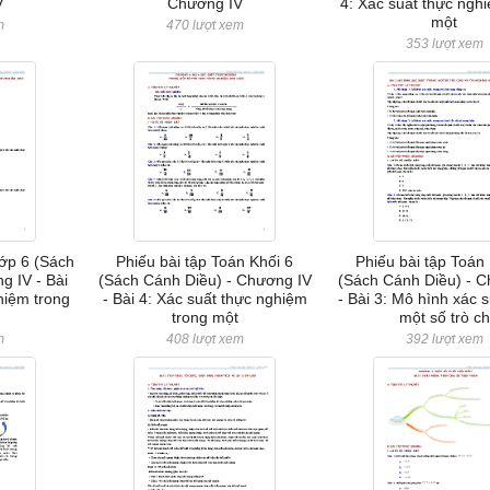
V
Chương IV
4: Xác suất thực ngh
một
m
470 lượt xem
353 lượt xem
Lớp 6 (Sách
Phiếu bài tập Toán Khối 6
Phiếu bài tập Toán
 IV - Bài
(Sách Cánh Diều) - Chương IV
(Sách Cánh Diều) - C
ghiệm trong
- Bài 4: Xác suất thực nghiệm
- Bài 3: Mô hình xác s
trong một
một số trò ch
m
408 lượt xem
392 lượt xem