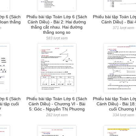
Lớp 6 (Sách
Phiếu bài tập Toán Lớp 6 (Sách
Phiếu bài tập Toán Lớ
 Đoạn thẳng
Cánh Diều) - Bài 2: Hai đường
Cánh Diều) - Bài 4
thẳng cắt nhau. Hai đường
m
371 lượt xem
thẳng song so
583 lượt xem
Lớp 6 (Sách
Phiếu bài tập Toán Lớp 6 (Sách
Phiếu bài tập Toán Lớ
i tập cuối
Cánh Diều) - Chương VI - Bài
Cánh Diều) - Bài 18:
V
5: Góc - Nguyễn Thị Phương
cuối Chương 
m
282 lượt xem
334 lượt xem