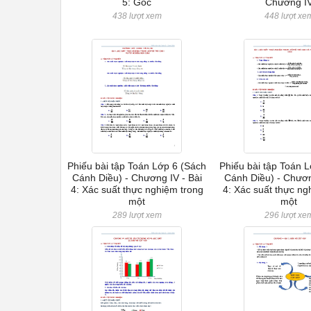
5: Góc
Chương I
438 lượt xem
448 lượt xe
Phiếu bài tập Toán Lớp 6 (Sách
Phiếu bài tập Toán 
Cánh Diều) - Chương IV - Bài
Cánh Diều) - Chương
4: Xác suất thực nghiệm trong
4: Xác suất thực n
một
một
289 lượt xem
296 lượt xe