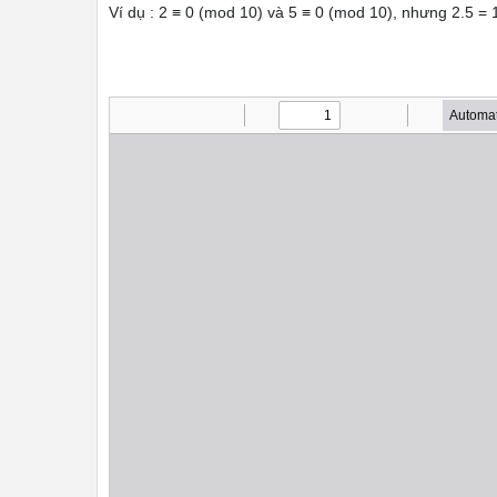
Ví dụ : 2 ≡ 0 (mod 10) và 5 ≡ 0 (mod 10), nhưng 2.5 = 