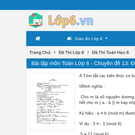
Giáo Án Lớp 6
›
›
Trang Chủ
Đề Thi Lớp 6
Đề Thi Toán Học 6
Bài tập môn Toán Lớp 6 - Chuyên đề 13: 
A.Tóm tắt các kiến thức cơ b
I/Định nghĩa :
Cho m là số nguyên dương. 
hết cho m ( a - b )| m hay m\(
Ký hiệu : a ≡ b (mod m) được
Ví dụ : 3 ≡ - 1 (mod 4)
5 ≡ 17 (mod 6)