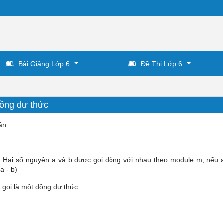
Bài Giảng Lớp 6
Đề Thi Lớp 6
Đồng dư thức
ản :
Hai số nguyên a và b được gọi đồng với nhau theo module m, nếu a
a - b)
 gọi là một đồng dư thức.