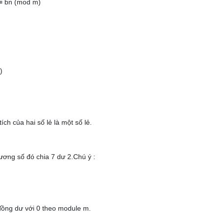
 ≡ bn (mod m)
)
ích của hai số lẻ là một số lẻ.
ương số đó chia 7 dư 2.Chú ý :
đồng dư với 0 theo module m.