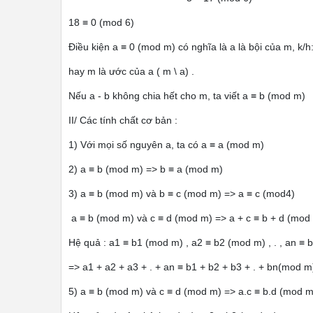
18 ≡ 0 (mod 6)
Điều kiện a ≡ 0 (mod m) có nghĩa là a là bội của m, k/h:
hay m là ước của a ( m \ a) .
Nếu a - b không chia hết cho m, ta viết a ≡ b (mod m)
II/ Các tính chất cơ bản :
1) Với mọi số nguyên a, ta có a ≡ a (mod m)
2) a ≡ b (mod m) => b ≡ a (mod m)
3) a ≡ b (mod m) và b ≡ c (mod m) => a ≡ c (mod4)
a ≡ b (mod m) và c ≡ d (mod m) => a + c ≡ b + d (mod
Hệ quả : a1 ≡ b1 (mod m) , a2 ≡ b2 (mod m) , . , an ≡
=> a1 + a2 + a3 + . + an ≡ b1 + b2 + b3 + . + bn(mod m
5) a ≡ b (mod m) và c ≡ d (mod m) => a.c ≡ b.d (mod m