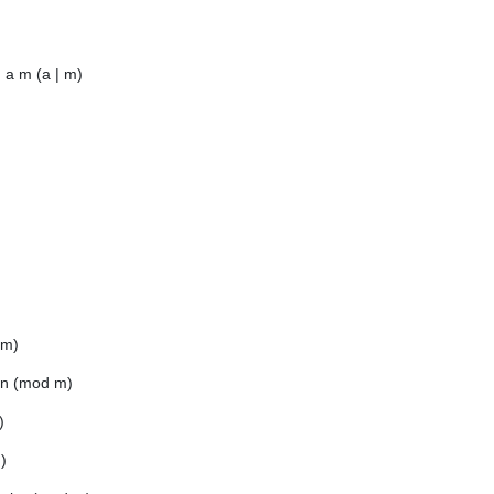
 a m (a | m)
 m)
 bn (mod m)
)
)