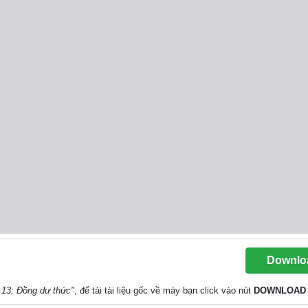
Downlo
 13: Đồng dư thức"
, để tải tài liệu gốc về máy bạn click vào nút
DOWNLOAD