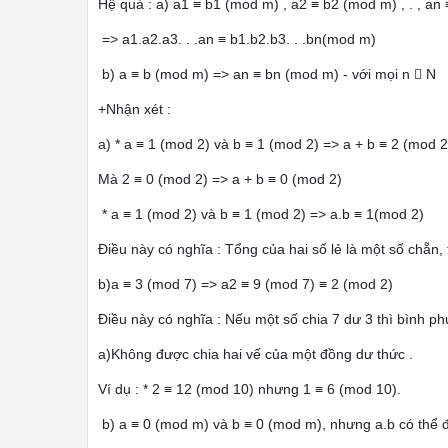
Hệ quả : a) a1 ≡ b1 (mod m) , a2 ≡ b2 (mod m) , . , an
=> a1.a2.a3. . .an ≡ b1.b2.b3. . .bn(mod m)
b) a ≡ b (mod m) => an ≡ bn (mod m) - với mọi n  N
+Nhận xét :
a) * a ≡ 1 (mod 2) và b ≡ 1 (mod 2) => a + b ≡ 2 (mod 2
Mà 2 ≡ 0 (mod 2) => a + b ≡ 0 (mod 2)
* a ≡ 1 (mod 2) và b ≡ 1 (mod 2) => a.b ≡ 1(mod 2)
Điều này có nghĩa : Tổng của hai số lẻ là một số chẵn, t
b)a ≡ 3 (mod 7) => a2 ≡ 9 (mod 7) ≡ 2 (mod 2)
Điều này có nghĩa : Nếu một số chia 7 dư 3 thì bình ph
a)Không được chia hai vế của một đồng dư thức .
Ví dụ : * 2 ≡ 12 (mod 10) nhưng 1 ≡ 6 (mod 10).
b) a ≡ 0 (mod m) và b ≡ 0 (mod m), nhưng a.b có thể 