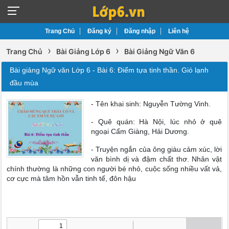
Trang Chủ
Đăng ký
Đăng nhập
Liên hệ
›
›
Trang Chủ
Bài Giảng Lớp 6
Bài Giảng Ngữ Văn 6
Bài giảng Ngữ văn Lớp 6 - Bài 6: Điểm tựa tinh thần. Gió lạnh
đầu mùa
- Tên khai sinh: Nguyễn Tường Vinh.
- Quê quán: Hà Nội, lúc nhỏ ở quê
ngoại Cẩm Giàng, Hải Dương.
- Truyện ngắn của ông giàu cảm xúc, lời
văn bình dị và đậm chất thơ. Nhân vật
chính thường là những con người bé nhỏ, cuộc sống nhiều vất vả,
cơ cực mà tâm hồn vẫn tinh tế, đôn hậu