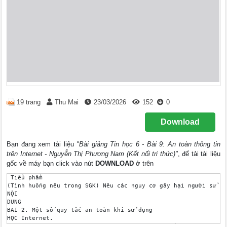
19 trang
Thu Mai
23/03/2026
152
0
Download
Bạn đang xem tài liệu
"Bài giảng Tin học 6 - Bài 9: An toàn thông tin
trên Internet - Nguyễn Thị Phương Nam (Kết nối tri thức)"
, để tải tài liệu
gốc về máy bạn click vào nút
DOWNLOAD
ở trên
 Tiểu phẩm

(Tình huống nêu trong SGK) Nêu các nguy cơ gây hại người sử dụ
NỘI 

DUNG 

BÀI 2. Một số quy tắc an toàn khi sử dụng 

HỌC Internet.

 3. An toàn thông tin. 1. Tác hại và nguy cơ sử dụng Internet?