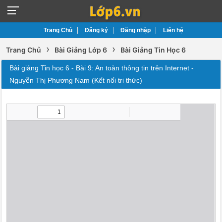
Trang Chủ
Đăng ký
Đăng nhập
Liên hệ
›
›
Trang Chủ
Bài Giảng Lớp 6
Bài Giảng Tin Học 6
Bài giảng Tin học 6 - Bài 9: An toàn thông tin trên Internet -
Nguyễn Thị Phương Nam (Kết nối tri thức)