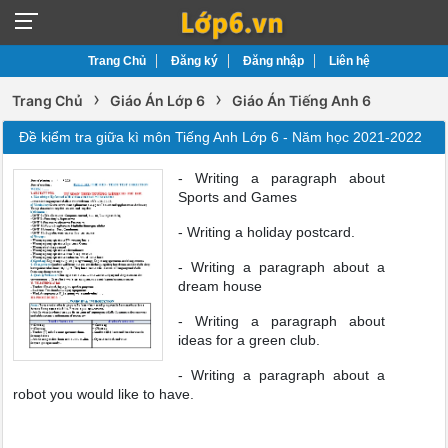
Trang Chủ
Đăng ký
Đăng nhập
Liên hệ
›
›
Trang Chủ
Giáo Án Lớp 6
Giáo Án Tiếng Anh 6
Đề kiểm tra giữa kì môn Tiếng Anh Lớp 6 - Năm học 2021-2022
- Writing a paragraph about
Sports and Games
- Writing a holiday postcard.
- Writing a paragraph about a
dream house
- Writing a paragraph about
ideas for a green club.
- Writing a paragraph about a
robot you would like to have.