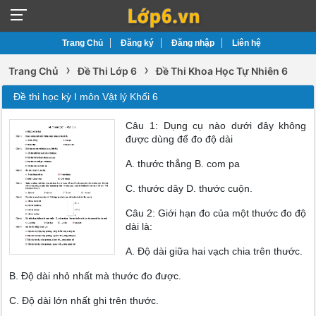
Trang Chủ
Đăng ký
Đăng nhập
Liên hệ
›
›
Trang Chủ
Đề Thi Lớp 6
Đề Thi Khoa Học Tự Nhiên 6
Đề thi học kỳ I môn Vật lý Khối 6
Câu 1: Dụng cụ nào dưới đây không
được dùng để đo độ dài
A. thước thẳng B. com pa
C. thước dây D. thước cuộn.
Câu 2: Giới hạn đo của một thước đo độ
dài là:
A. Độ dài giữa hai vạch chia trên thước.
B. Độ dài nhỏ nhất mà thước đo được.
C. Độ dài lớn nhất ghi trên thước.