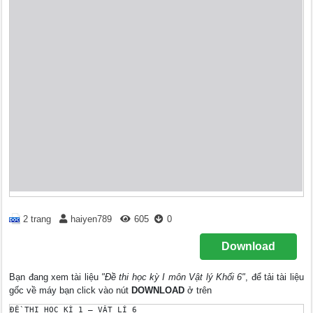
2 trang
haiyen789
605
0
Download
Bạn đang xem tài liệu
"Đề thi học kỳ I môn Vật lý Khối 6"
, để tải tài liệu
gốc về máy bạn click vào nút
DOWNLOAD
ở trên
ĐỀ THI HỌC KÌ 1 – VẬT LÍ 6
