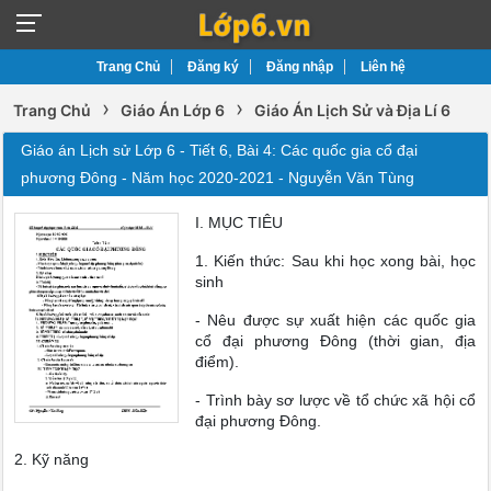
Trang Chủ
Đăng ký
Đăng nhập
Liên hệ
›
›
Trang Chủ
Giáo Án Lớp 6
Giáo Án Lịch Sử và Địa Lí 6
Giáo án Lịch sử Lớp 6 - Tiết 6, Bài 4: Các quốc gia cổ đại
phương Đông - Năm học 2020-2021 - Nguyễn Văn Tùng
I. MỤC TIÊU
1. Kiến thức: Sau khi học xong bài, học
sinh
- Nêu được sự xuất hiện các quốc gia
cổ đại phương Đông (thời gian, địa
điểm).
- Trình bày sơ lược về tổ chức xã hội cổ
đại phương Đông.
2. Kỹ năng