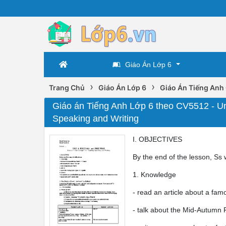
Giáo Án Lớp 6
›
›
Trang Chủ
Giáo Án Lớp 6
Giáo Án Tiếng Anh
Giáo án Tiếng Anh Lớp 6 theo CV5512 - Unit
Speaking and Writing
I. OBJECTIVES
By the end of the lesson, Ss w
1. Knowledge
- read an article about a famo
- talk about the Mid-Autumn F