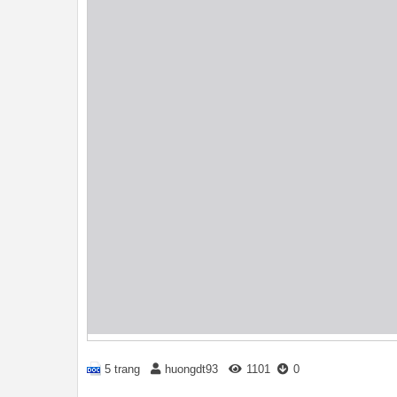
5 trang
huongdt93
1101
0