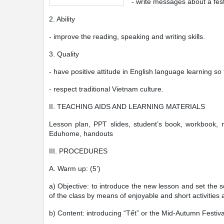
- write messages about a fest
2. Ability
- improve the reading, speaking and writing skills.
3. Quality
- have positive attitude in English language learning so t
- respect traditional Vietnam culture.
II. TEACHING AIDS AND LEARNING MATERIALS
Lesson plan, PPT slides, student’s book, workbook, 
Eduhome, handouts
III. PROCEDURES
A. Warm up: (5’)
a) Objective: to introduce the new lesson and set the s
of the class by means of enjoyable and short activities 
b) Content: introducing “Tết” or the Mid-Autumn Festiva