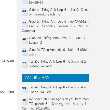
55+56+57
Giáo án Tiếng Anh Lớp 6 - Unit 9: Cities
of the world (Sách mới)
Giáo án Tiếng Anh Lớp 6 theo CV5512 -
Unit 2: School - Lesson 1 - Part 2:
Grammar
Giáo án Tiếng Anh Lớp 6 - Unit 7 -
Lesson 2
Giáo án Tiếng Anh Lớp 6 - Unit 4-6 (Sách
mới)
 & DHA on
Tài liệu Tiếng Anh Lớp 6 - Cách phát âm
"-s/-es" và "-ed"
TÀI LIỆU HAY
Tài liệu Tiếng Anh Lớp 6 - Cách phát âm
beginning
"-s/-es" và "-ed"
Kế hoạch phụ đạo học sinh yếu kém môn
Tiếng Anh 6 - Chương trình học kỳ I -
Năm học 2019-2020