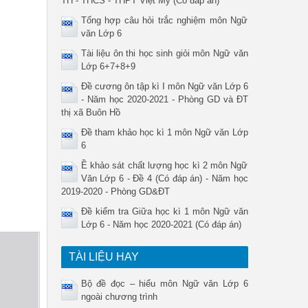
TH - THCS - THPT Việt Mỹ (Có đáp án)
Tổng hợp câu hỏi trắc nghiệm môn Ngữ
văn Lớp 6
Tài liệu ôn thi học sinh giỏi môn Ngữ văn
Lớp 6+7+8+9
Đề cương ôn tập kì I môn Ngữ văn Lớp 6
- Năm học 2020-2021 - Phòng GD và ĐT
thị xã Buôn Hồ
Đề tham khảo học kì 1 môn Ngữ văn Lớp
6
Ề khảo sát chất lượng học kì 2 môn Ngữ
Văn Lớp 6 - Đề 4 (Có đáp án) - Năm học
2019-2020 - Phòng GD&ĐT
Đề kiểm tra Giữa học kì 1 môn Ngữ văn
Lớp 6 - Năm học 2020-2021 (Có đáp án)
TÀI LIỆU HAY
Bộ đề đọc – hiểu môn Ngữ văn Lớp 6
ngoài chương trình