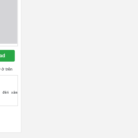
ad
D
ở trên
 đến xâm phạm bờ cõi nước ta. Thế giặc mạnh, nhà vua lo sợ, bèn 