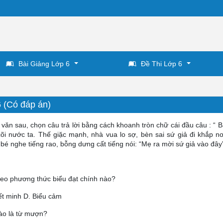
Bài Giảng Lớp 6
Đề Thi Lớp 6
6 (Có đáp án)
ăn sau, chọn câu trả lời bằng cách khoanh tròn chữ cái đầu câu : “ B
 nước ta. Thế giặc mạnh, nhà vua lo sợ, bèn sai sứ giả đi khắp nơ
 bé nghe tiếng rao, bỗng dưng cất tiếng nói: “Mẹ ra mời sứ giả vào đây”
theo phương thức biểu đạt chính nào?
ết minh D. Biểu cảm
nào là từ mượn?