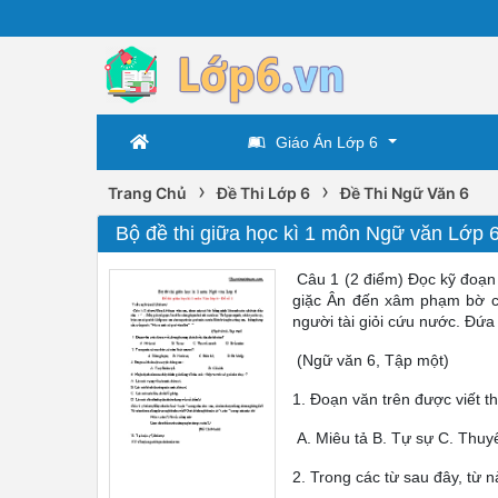
Giáo Án Lớp 6
›
›
Trang Chủ
Đề Thi Lớp 6
Đề Thi Ngữ Văn 6
Bộ đề thi giữa học kì 1 môn Ngữ văn Lớp 
Câu 1 (2 điểm) Đọc kỹ đoạn v
giặc Ân đến xâm phạm bờ cõi
người tài giỏi cứu nước. Đứa
(Ngữ văn 6, Tập một)
1. Đoạn văn trên được viết 
A. Miêu tả B. Tự sự C. Thuy
2. Trong các từ sau đây, từ 