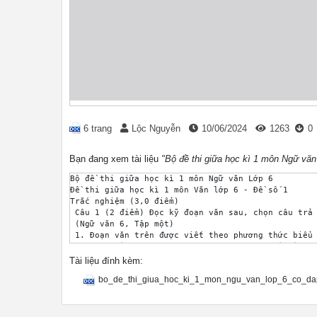
6 trang
Lộc Nguyễn
10/06/2024
1263
0
Bạn đang xem tài liệu
"Bộ đề thi giữa học kì 1 môn Ngữ văn
Bộ đề thi giữa học kì 1 môn Ngữ văn Lớp 6

Đề thi giữa học kì 1 môn Văn lớp 6 - Đề số 1

Trắc nghiệm (3,0 điểm)

 Câu 1 (2 điểm) Đọc kỹ đoạn văn sau, chọn câu trả 
 (Ngữ văn 6, Tập một)

 1. Đoạn văn trên được viết theo phương thức biểu 
 A. Miêu tả B. Tự sự C. Thuyết minh D. Biểu cảm

 2. Trong các từ sau đây, từ nào là từ mượn?

Tài liệu đính kèm:
 A. Xâm phạm; B. Nước ta;	C. Đứa bé; D. Đi khắp. 

bo_de_thi_giua_hoc_ki_1_mon_ngu_van_lop_6_co_da
3. Đoạn trích thuộc truyện dân gian :

A. Truyền thuyết B. Cổ tích .

4. Nhận định nào sau đây đánh giá đúng về câu nói: 
Lời nói vụng về của một đứa trẻ; 
