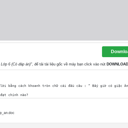
Downlo
 Lớp 6 (Có đáp án)"
, để tải tài liệu gốc về máy bạn click vào nút
DOWNLOA
lời bằng cách khoanh tròn chữ cái đầu câu : “ Bấy giờ có giặc Ân
đạt chính nào?

p_an.doc
“Mẹ ra mời sứ giả vào đây.”?	
