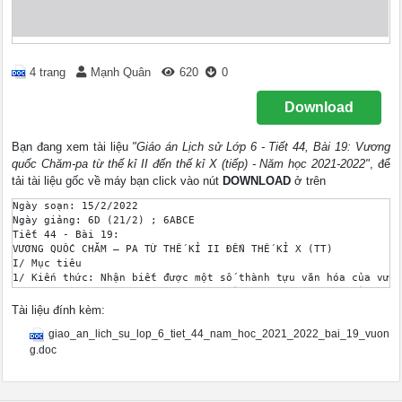
4 trang
Mạnh Quân
620
0
Download
Bạn đang xem tài liệu
"Giáo án Lịch sử Lớp 6 - Tiết 44, Bài 19: Vương
quốc Chăm-pa từ thế kỉ II đến thế kỉ X (tiếp) - Năm học 2021-2022"
, để
tải tài liệu gốc về máy bạn click vào nút
DOWNLOAD
ở trên
Ngày soạn: 15/2/2022

Ngày giảng: 6D (21/2) ; 6ABCE 

Tiết 44 - Bài 19: 

VƯƠNG QUỐC CHĂM – PA TỪ THẾ KỈ II ĐẾN THẾ KỈ X (TT)

I/ Mục tiêu

1/ Kiến thức: Nhận biết được một số thành tựu văn hóa của vươn
2/ Năng lực: Biết cách khai thác sử dụng các tư liệu để tiếp n
3/ Phẩm chất: Có ý thức trách nhiệm giữ gìn và phát huy những 
Tài liệu đính kèm:
* Yêu cầu với HS khá, giỏi: 

giao_an_lich_su_lop_6_tiet_44_nam_hoc_2021_2022_bai_19_vuon
Nhận xét, đánh giá các sự kiện lịch sử.

II/ Thiết bị dạy học và học liệu

g.doc
1/ Giáo viên: SGK, phương án lên lớp, máy chiếu, máy chiếu vật
2/Học sinh: SGK , vở ghi, vở soạn bài, các đồ dùng học tập phụ
III. Tiến trình dạy học
