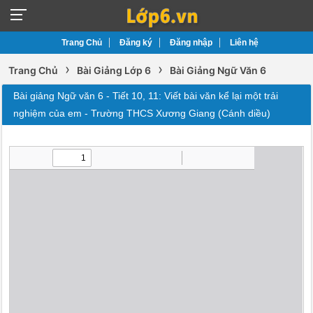
Trang Chủ
Đăng ký
Đăng nhập
Liên hệ
›
›
Trang Chủ
Bài Giảng Lớp 6
Bài Giảng Ngữ Văn 6
Bài giảng Ngữ văn 6 - Tiết 10, 11: Viết bài văn kể lại một trải
nghiệm của em - Trường THCS Xương Giang (Cánh diều)