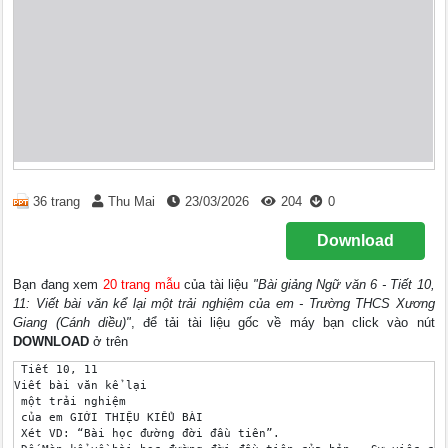
36 trang
Thu Mai
23/03/2026
204
0
Download
Bạn đang xem
20 trang mẫu
của tài liệu
"Bài giảng Ngữ văn 6 - Tiết 10,
11: Viết bài văn kể lại một trải nghiệm của em - Trường THCS Xương
Giang (Cánh diều)"
, để tải tài liệu gốc về máy bạn click vào nút
DOWNLOAD
ở trên
 Tiết 10, 11

Viết bài văn kể lại 

 một trải nghiệm 

 của em GIỚI THIỆU KIỂU BÀI

 Xét VD: “Bài học đường đời đầu tiên”.
