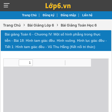
Trang Chủ
Đăng ký
Đăng nhập
Liên hệ
›
›
Trang Chủ
Bài Giảng Lớp 6
Bài Giảng Toán Học 6
Bài giảng Toán 6 - Chương IV: Một số hình phẳng trong thực
tiễn - Bài 18: Hình tam giác đều. Hình vuông. Hình lục giác đều -
Tiết 1: Hình tam giác đều - Vũ Thu Hằng (Kết nối tri thức)