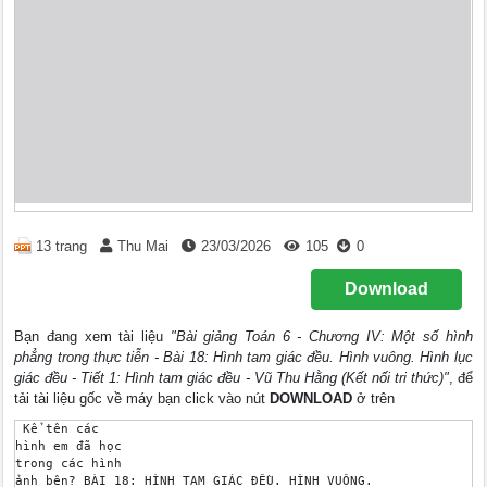
13 trang
Thu Mai
23/03/2026
105
0
Download
Bạn đang xem tài liệu
"Bài giảng Toán 6 - Chương IV: Một số hình
phẳng trong thực tiễn - Bài 18: Hình tam giác đều. Hình vuông. Hình lục
giác đều - Tiết 1: Hình tam giác đều - Vũ Thu Hằng (Kết nối tri thức)"
, để
tải tài liệu gốc về máy bạn click vào nút
DOWNLOAD
ở trên
 Kể tên các 

hình em đã học 

trong các hình 

ảnh bên? BÀI 18: HÌNH TAM GIÁC ĐỀU. HÌNH VUÔNG. 
