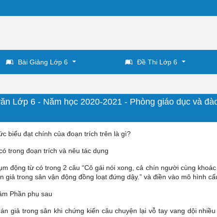
Bài Giảng Lớp 6
Đề Thi Lớp 6
văn Lớp 6 - Năm học 2020-2021 - Phòng giáo dục và đào
c biểu đạt chính của đoạn trích trên là gì?
 có trong đoạn trích và nêu tác dụng
ụm động từ có trong 2 câu “Cô gái nói xong, cả chín người cùng khoác
 giả trong sân vận động đồng loạt đứng dậy.” và điền vào mô hình cấ
tâm Phần phụ sau
án giả trong sân khi chứng kiến câu chuyện lại vỗ tay vang dội nhiều 