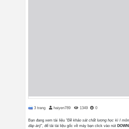
3 trang
haiyen789
1349
0
Bạn đang xem tài liệu
"Đề khảo sát chất lượng học kì I mô
đáp án)"
, để tải tài liệu gốc về máy bạn click vào nút
DOWN