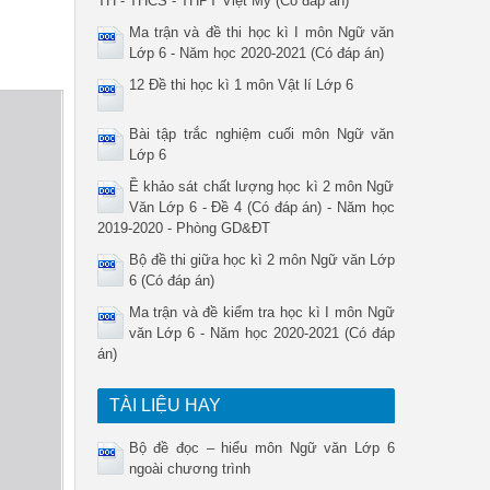
TH - THCS - THPT Việt Mỹ (Có đáp án)
Ma trận và đề thi học kì I môn Ngữ văn
Lớp 6 - Năm học 2020-2021 (Có đáp án)
12 Đề thi học kì 1 môn Vật lí Lớp 6
Bài tập trắc nghiệm cuối môn Ngữ văn
Lớp 6
Ề khảo sát chất lượng học kì 2 môn Ngữ
Văn Lớp 6 - Đề 4 (Có đáp án) - Năm học
2019-2020 - Phòng GD&ĐT
Bộ đề thi giữa học kì 2 môn Ngữ văn Lớp
6 (Có đáp án)
Ma trận và đề kiểm tra học kì I môn Ngữ
văn Lớp 6 - Năm học 2020-2021 (Có đáp
án)
TÀI LIỆU HAY
Bộ đề đọc – hiểu môn Ngữ văn Lớp 6
ngoài chương trình