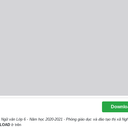
Downlo
n Ngữ văn Lớp 6 - Năm học 2020-2021 - Phòng giáo dục và đào tạo thị xã Ng
LOAD
ở trên