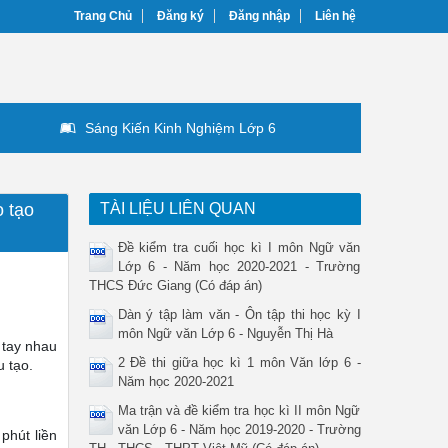
Trang Chủ
Đăng ký
Đăng nhập
Liên hệ
Sáng Kiến Kinh Nghiệm Lớp 6
 tạo
TÀI LIỆU LIÊN QUAN
Đề kiểm tra cuối học kì I môn Ngữ văn
Lớp 6 - Năm học 2020-2021 - Trường
THCS Đức Giang (Có đáp án)
Dàn ý tập làm văn - Ôn tập thi học kỳ I
môn Ngữ văn Lớp 6 - Nguyễn Thị Hà
 tay nhau
2 Đề thi giữa học kì 1 môn Văn lớp 6 -
u tạo.
Năm học 2020-2021
Ma trận và đề kiểm tra học kì II môn Ngữ
văn Lớp 6 - Năm học 2019-2020 - Trường
phút liền