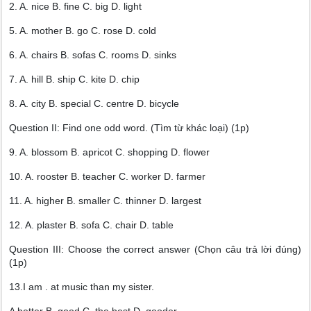
2. A. nice B. fine C. big D. light
5. A. mother B. go C. rose D. cold
6. A. chairs B. sofas C. rooms D. sinks
7. A. hill B. ship C. kite D. chip
8. A. city B. special C. centre D. bicycle
Question II: Find one odd word. (Tìm từ khác loại) (1p)
9. A. blossom B. apricot C. shopping D. flower
10. A. rooster B. teacher C. worker D. farmer
11. A. higher B. smaller C. thinner D. largest
12. A. plaster B. sofa C. chair D. table
Question III: Choose the correct answer (Chọn câu trả lời đúng)
(1p)
13.I am . at music than my sister.