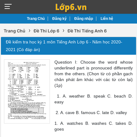
Trang Chủ
Đăng ký
Đăng nhập
Liên hệ
›
›
Trang Chủ
Đề Thi Lớp 6
Đề Thi Tiếng Anh 6
Đề kiểm tra học kỳ 1 môn Tiếng Anh Lớp 6 - Năm học 2020-
2021 (Có đáp án)
Question I: Choose the word whose
underlined part is pronouced differently
from the others. (Chọn từ có phần gạch
chân phát âm khác với các từ còn lại)
(1p)
1. A. weather B. speak C. beach D.
easy
2. A. cave B. famous C. late D. valley
1. A. watches B. washes C. takes D.
goes