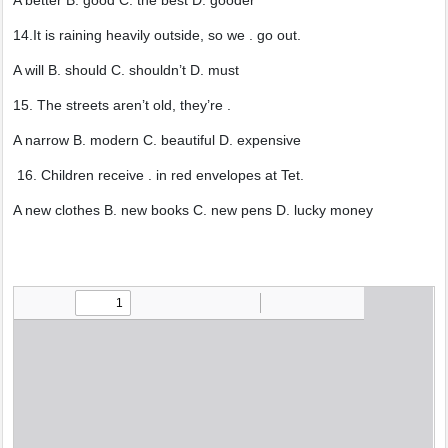
A better B. good C. the best D. gooder
14.It is raining heavily outside, so we . go out.
A will B. should C. shouldn’t D. must
15. The streets aren’t old, they’re .
A narrow B. modern C. beautiful D. expensive
16. Children receive . in red envelopes at Tet.
A new clothes B. new books C. new pens D. lucky money