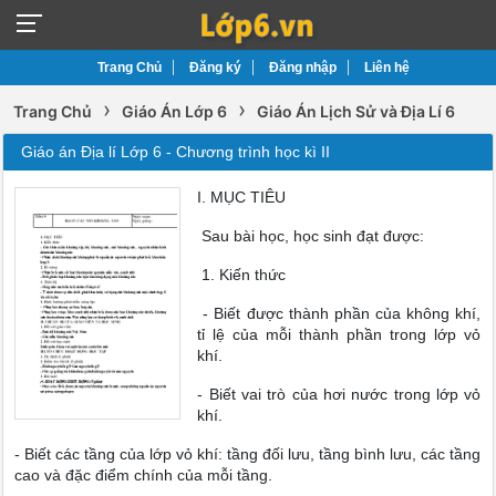
Trang Chủ
Đăng ký
Đăng nhập
Liên hệ
›
›
Trang Chủ
Giáo Án Lớp 6
Giáo Án Lịch Sử và Địa Lí 6
Giáo án Địa lí Lớp 6 - Chương trình học kì II
I. MỤC TIÊU
Sau bài học, học sinh đạt được:
1. Kiến thức
- Biết được thành phần của không khí,
tỉ lệ của mỗi thành phần trong lớp vỏ
khí.
- Biết vai trò của hơi nước trong lớp vỏ
khí.
- Biết các tầng của lớp vỏ khí: tầng đối lưu, tầng bình lưu, các tầng
cao và đặc điểm chính của mỗi tầng.