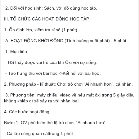
2. Đối với học sinh: Sách, vở, đồ dùng học tập.
III. TỔ CHỨC CÁC HOẠT ĐỘNG HỌC TẬP
1. Ổn định lớp, kiểm tra sỉ số (1 phút)
A. HOẠT ĐỘNG KHỞI ĐỘNG (Tình huống xuất phát) - 5 phút
1. Mục tiêu
- HS thấy được vai trò của khí Ôxi với sự sống.
- Tạo hứng thú với bài học ->Kết nối với bài học .
2. Phương pháp - kĩ thuật: Chơi trò chơi “Ai nhanh hơn”, cá nhân.
3. Phương tiện: máy chiếu, video về nếu mất ôxi trong 5 giây điều
khủng khiếp gì sẽ xảy ra với nhân loại.
4. Các bước hoạt động
Bước 1: GV phổ biển thể lệ trò chơi: “Ai nhanh hơn”
- Cả lớp cùng quan sáttrong 1 phút.