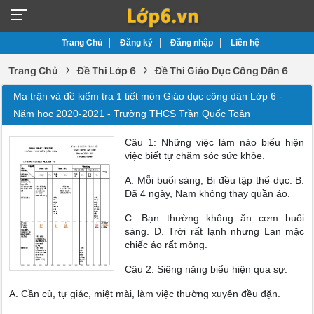
Trang Chủ
Đăng ký
Đăng nhập
Liên hệ
›
›
Trang Chủ
Đề Thi Lớp 6
Đề Thi Giáo Dục Công Dân 6
Ma trận và đề kiểm tra 1 tiết môn Giáo dục công dân Lớp 6 -
Năm học 2020-2021 - Trường THCS Trần Quốc Toản
Câu 1: Những việc làm nào biểu hiện
việc biết tự chăm sóc sức khỏe.
A. Mỗi buổi sáng, Bi đều tập thể dục. B.
Đã 4 ngày, Nam không thay quần áo.
C. Bạn thường không ăn cơm buổi
sáng. D. Trời rất lạnh nhưng Lan mặc
chiếc áo rất mỏng.
Câu 2: Siêng năng biểu hiện qua sự:
A. Cần cù, tự giác, miệt mài, làm việc thường xuyên đều đặn.