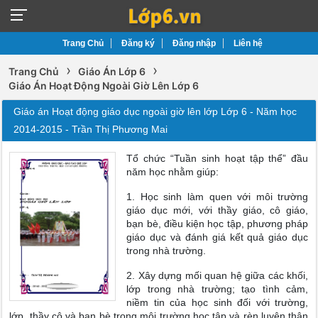
Trang Chủ
Đăng ký
Đăng nhập
Liên hệ
›
›
Trang Chủ
Giáo Án Lớp 6
Giáo Án Hoạt Động Ngoài Giờ Lên Lớp 6
Giáo án Hoạt động giáo dục ngoài giờ lên lớp Lớp 6 - Năm học
2014-2015 - Trần Thị Phương Mai
Tổ chức “Tuần sinh hoạt tập thể” đầu
năm học nhằm giúp:
1. Học sinh làm quen với môi trường
giáo dục mới, với thầy giáo, cô giáo,
bạn bè, điều kiện học tập, phương pháp
giáo dục và đánh giá kết quả giáo dục
trong nhà trường.
2. Xây dựng mối quan hệ giữa các khối,
lớp trong nhà trường; tạo tình cảm,
niềm tin của học sinh đối với trường,
lớp, thầy cô và bạn bè trong môi trường học tập và rèn luyện thân